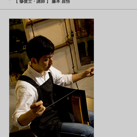
【 修復士・講師 】 藤本 昌悟