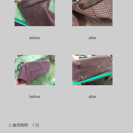
before
after
before
after
□ 修理期間 : ７日