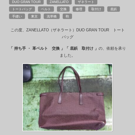
DUO GRAN TOUR
ZANELLATO
ザネラート
トートバッグ
ベルト
交換
修理
取付け
底鋲
手縫い
東京
浅草橋
鞄
この度、ZANELLATO（ザネラート）DUO GRAN TOUR トート
バッグ
「 持ち手 ・ 革ベルト 交換 」「 底鋲 取付け 」
の、依頼を承り
ました。