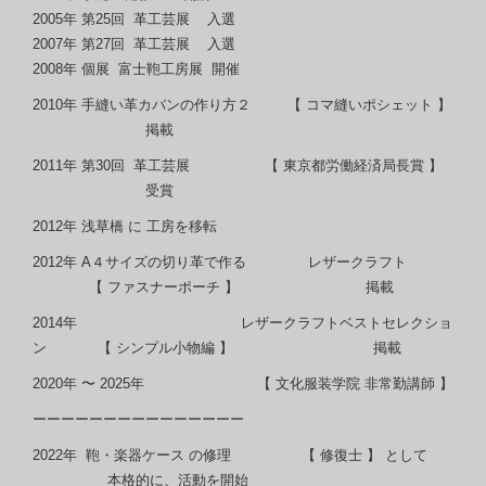
2005年 第25回 革工芸展 入選
2007年 第27回 革工芸展 入選
2008年 個展 富士鞄工房展 開催
2010年 手縫い革カバンの作り方２ 【 コマ縫いポシェット 】
掲載
2011年 第30回 革工芸展 【 東京都労働経済局長賞 】
受賞
2012年 浅草橋 に 工房を移転
2012年 A４サイズの切り革で作る レザークラフト
【 ファスナーポーチ 】 掲載
2014年 レザークラフトベストセレクショ
ン 【 シンプル小物編 】 掲載
2020年 〜 2025年 【 文化服装学院 非常勤講師 】
ーーーーーーーーーーーーーーー
2022年 鞄・楽器ケース の修理 【 修復士 】 として
本格的に、活動を開始